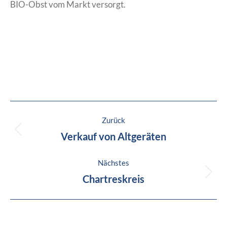
BIO-Obst vom Markt versorgt.
Project
navigation
Zurück
Verkauf von Altgeräten
Previous
project:
Nächstes
Chartreskreis
Next
project: