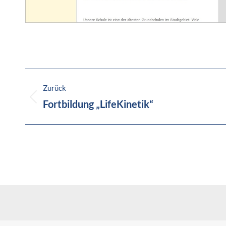
Kommentarnavigation
Zurück
Vorheriger
Fortbildung „LifeKinetik“
Beitrag: